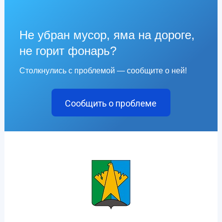
Не убран мусор, яма на дороге,
не горит фонарь?
Столкнулись с проблемой — сообщите о ней!
Сообщить о проблеме